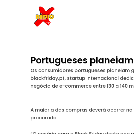
Skip
to
content
Portugueses planeiam 
Os consumidores portugueses planeiam ga
blackfriday.pt, startup internacional de
negócio de e-commerce entre 130 a 140 mi
A maioria das compras deverá ocorrer na
procurada.
“O cenário para a Black Friday deste an