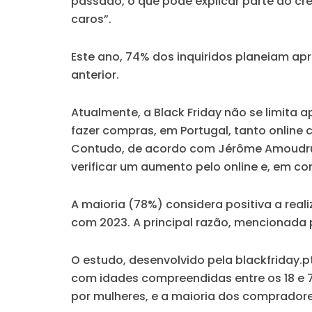
passado, o que pode explicar parte do cr
caros”.
Este ano, 74% dos inquiridos planeiam ap
anterior.
Atualmente, a Black Friday não se limita
fazer compras, em Portugal, tanto online c
Contudo, de acordo com Jérôme Amoudruz, 
verificar um aumento pelo online e, em co
A maioria (78%) considera positiva a re
com 2023. A principal razão, mencionada p
O estudo, desenvolvido pela blackfriday.p
com idades compreendidas entre os 18 e 
por mulheres, e a maioria dos compradore