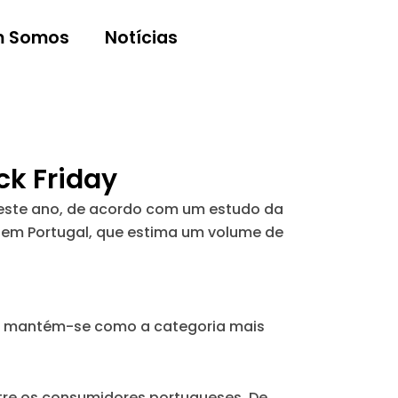
 Somos
Notícias
ck Friday
deste ano, de acordo com um estudo da
y em Portugal, que estima um volume de
da mantém-se como a categoria mais
tre os consumidores portugueses. De