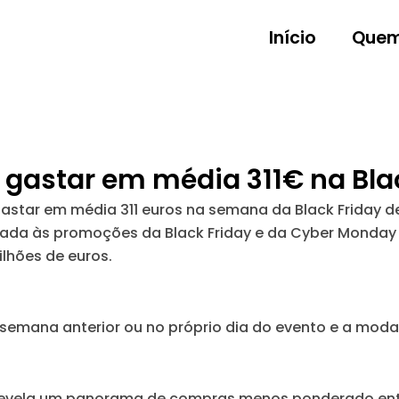
Início
Quem
gastar em média 311€ na Bla
star em média 311 euros na semana da Black Friday 
dicada às promoções da Black Friday e da Cyber Monda
lhões de euros.
 semana anterior ou no próprio dia do evento e a mo
o revela um panorama de compras menos ponderado en