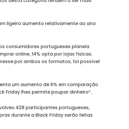
tos desta categoria tendem a ser mais
 um ligeiro aumento relativamente ao ano
 dos consumidores portugueses planeia
prar online, 14% opta por lojas físicas.
resse por ambos os formatos, foi possível
epresenta um aumento de 6% em comparação
 Friday lhes permite poupar dinheiro”.
nvolveu 428 participantes portugueses,
as durante a Black Friday serão feitas