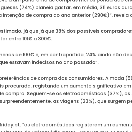
gueses (74%) planeia gastar, em média, 311 euros dura
ntenção de compra do ano anterior (290€)”, revela a 
 estimado, já que já que 38% dos possíveis comprador
ar entre 101€ a 300€.
menos de 100€ e, em contrapartida, 24% ainda não dec
% que estavam indecisos no ano passado”.
referências de compra dos consumidores. A moda (58%)
mais procurada, registando um aumento significativo
de compra. Seguem-se os eletrodomésticos (37%), os
 surpreendentemente, as viagens (23%), que surgem pel
iday.pt, “os eletrodomésticos registaram um aumento