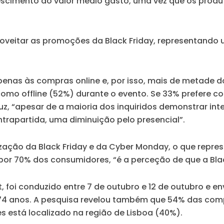
escimento do valor médio gasto, uma vez que os produ
roveitar as promoções da Black Friday, representando
 apenas às compras online e, por isso, mais de metade
omo offline (52%) durante o evento. Se 33% prefere com
“apesar de a maioria dos inquiridos demonstrar inte
ntrapartida, uma diminuição pelo presencial”.
alização da Black Friday e da Cyber Monday, o que r
or 70% dos consumidores, “é a perceção de que a Black
t, foi conduzido entre 7 de outubro e 12 de outubro e e
74 anos. A pesquisa revelou também que 54% das compr
s está localizado na região de Lisboa (40%).