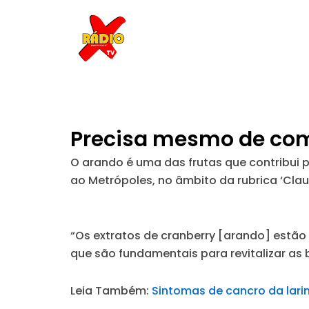
Skip
to
content
Precisa mesmo de come
O arando é uma das frutas que contribui p
ao Metrópoles, no âmbito da rubrica ‘Clau
“Os extratos de cranberry [arando] estã
que são fundamentais para revitalizar as b
Leia Também:
Sintomas de cancro da lari