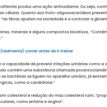
olifenóis produz uma ação antioxidante. Ou seja, contri
s células. Quanto aos fruto-oligossacarídeos present
, “as fibras ajudam na saciedade e a controlar a glicem
minas, minerais e alguns compostos bioativos. “Contém
.”
 (realmente) comer antes de ir treinar
m a capacidade de prevenir infeções urinárias como a c
ando contém uma substância chamada proantocianidina
as bactérias se liguem no aparelho urinário, já existe
úngicas, como a candidíase.”
bom colesterol e redução do mau colesterol ruim, “pro
culares, como enfarte e angina”.