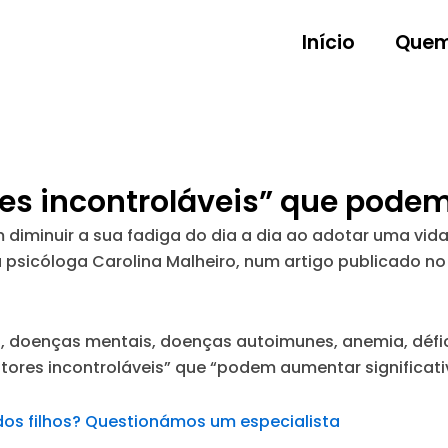
Início
Quem
res incontroláveis” que pode
iminuir a sua fadiga do dia a dia ao adotar uma vida
 a psicóloga Carolina Malheiro, num artigo publicado n
, doenças mentais, doenças autoimunes, anemia, défice
atores incontroláveis” que “podem aumentar significa
 dos filhos? Questionámos um especialista