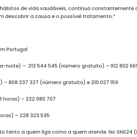
hábitos de vida saudáveis, continua constantemente 
 descobrir a causa e o possível tratamento.”
em Portugal
ia-noite) – 213 544 545 (número gratuito) – 912 802 6
) – 808 237 327 (número gratuito) e 210 027 159
23 horas) – 222 080 707
horas) – 228 323 535
 tanto a quem liga como a quem atende. No SNS24 (8