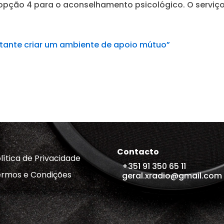
 opção 4 para o aconselhamento psicológico. O serviço 
rtante criar um ambiente de apoio mútuo”
Contacto
lítica de Privacidade
+351 91 350 65 11
rmos e Condições
geral.xradio@gmail.com