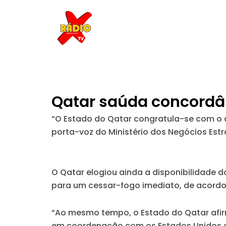
Skip
to
content
Qatar saúda concordâ
“O Estado do Qatar congratula-se com o 
porta-voz do Ministério dos Negócios Estr
O Qatar elogiou ainda a disponibilidade d
para um cessar-fogo imediato, de acord
“Ao mesmo tempo, o Estado do Qatar afir
em coordenação com os Estados Unidos da