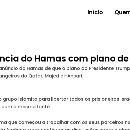
Início
Quem
ncia do Hamas com plano de
anúncio do Hamas de que o plano do Presidente Trump
angeiros do Qatar, Majed al-Ansari.
o grupo islamita para libertar todos os prisioneiros i
o com a mesma fonte.
ma que começou a trabalhar com os seus parceiros na
 América, para continuar as discussões sobre o plan