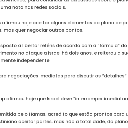
 numa nota nas redes sociais.
afirmou hoje aceitar alguns elementos do plano de p
ns, mas quer negociar outros pontos.
posto a libertar reféns de acordo com a “fórmula” do 
mento no ataque a Israel há dois anos, e reiterou a su
camente independente.
a negociações imediatas para discutir os “detalhes” d
p afirmou hoje que Israel deve “interromper imediata
itida pelo Hamas, acredito que estão prontos para 
tiniano aceitar partes, mas não a totalidade, do plan