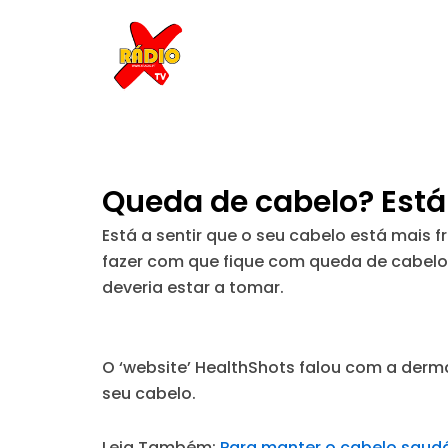
Skip
to
content
Queda de cabelo? Está
Está a sentir que o seu cabelo está mais
fazer com que fique com queda de cabelo
deveria estar a tomar.
O ‘website’ HealthShots falou com a derm
seu cabelo.
Leia Também:
Para manter o cabelo saudáv