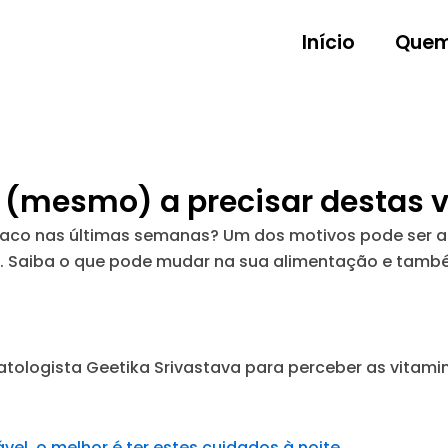
Início
Quem
 (mesmo) a precisar destas 
 fraco nas últimas semanas? Um dos motivos pode ser a
. Saiba o que pode mudar na sua alimentação e tamb
atologista Geetika Srivastava para perceber as vitami
el, o melhor é ter estes cuidados à noite