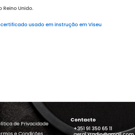
no Reino Unido.
o certificado usado em instrução em Viseu
Contacto
lítica de Privacidade
+351 91 350 65 11
rmos e Condições
geral.xradio@gmail.com