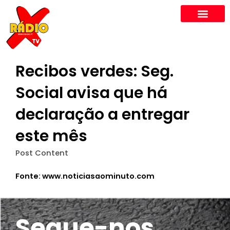
Skip
to
content
Recibos verdes: Seg.
Social avisa que há
declaração a entregar
este mês
Post Content
Fonte: www.noticiasaominuto.com
Segue-nos