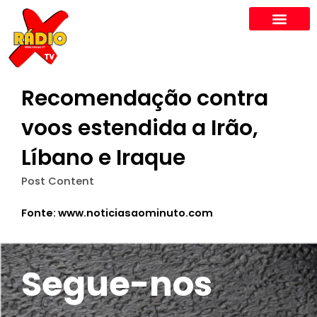
Skip
to
content
Recomendação contra
voos estendida a Irão,
Líbano e Iraque
Post Content
Fonte: www.noticiasaominuto.com
Segue-nos