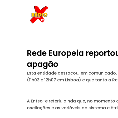
Skip
to
content
Rede Europeia reporto
apagão
Esta entidade destacou, em comunicado, q
(11h03 e 12h07 em Lisboa) e que tanto a 
A Entso-e referiu ainda que, no momento do
oscilações e as variáveis do sistema elét