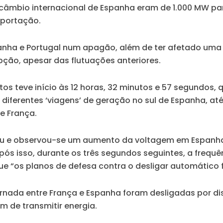
rcâmbio internacional de Espanha eram de 1.000 MW pa
xportação.
anha e Portugal num apagão, além de ter afetado uma 
pção, apesar das flutuações anteriores.
tos teve início às 12 horas, 32 minutos e 57 segundos,
diferentes ‘viagens’ de geração no sul de Espanha, até
e França.
iu e observou-se um aumento da voltagem em Espanha
pós isso, durante os três segundos seguintes, a frequê
 que “os planos de defesa contra o desligar automático
ternada entre França e Espanha foram desligadas por d
m de transmitir energia.