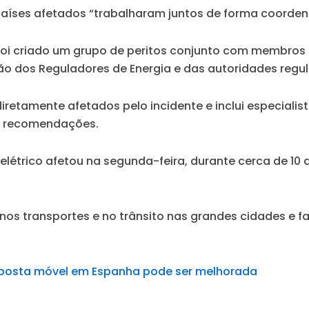
 países afetados “trabalharam juntos de forma coorden
 foi criado um grupo de peritos conjunto com membros
 dos Reguladores de Energia e das autoridades regula
diretamente afetados pelo incidente e inclui especiali
er recomendações.
létrico afetou na segunda-feira, durante cerca de 10 
os transportes e no trânsito nas grandes cidades e f
esposta móvel em Espanha pode ser melhorada