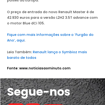
países da Europa.
O preço de entrada do novo Renault Master é de
42.930 euros para a versão L2H2 3.5T advance com
o motor Blue dCi 105.
Fique com mais informações sobre o ‘Furgão do
Ano’, aqui
.
Leia Também:
Renault lança o Symbioz mais
barato de todos
Fonte: www.noticiasaominuto.com
Segue-nos