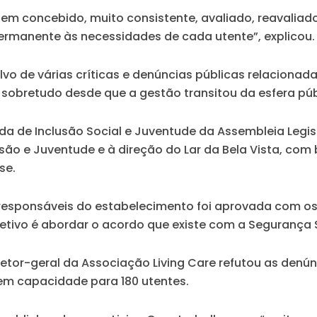
em concebido, muito consistente, avaliado, reavaliado
rmanente às necessidades de cada utente”, explicou.
 alvo de várias críticas e denúncias públicas relacion
 sobretudo desde que a gestão transitou da esfera púb
da de Inclusão Social e Juventude da Assembleia Legi
lusão e Juventude e à direção do Lar da Bela Vista, c
se.
esponsáveis do estabelecimento foi aprovada com os v
tivo é abordar o acordo que existe com a Segurança S
iretor-geral da Associação Living Care refutou as denún
tem capacidade para 180 utentes.