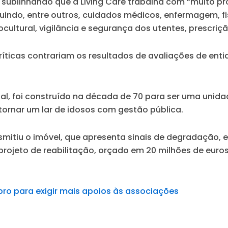
sublinhando que a Living Care trabalha com “muito pro
uindo, entre outros, cuidados médicos, enfermagem, fis
cultural, vigilância e segurança dos utentes, prescri
 críticas contrariam os resultados de avaliações de en
chal, foi construído na década de 70 para ser uma uni
tornar um lar de idosos com gestão pública.
smitiu o imóvel, que apresenta sinais de degradação, 
projeto de reabilitação, orçado em 20 milhões de eur
ro para exigir mais apoios às associações