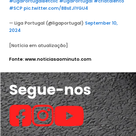
#LigaPortugalBetclic
#LigaPortugal
#criatalento
#SCP
pic.twitter.com/BBsEJlYGU4
— Liga Portugal (@ligaportugal)
September 10,
2024
[Notícia em atualização]
Fonte: www.noticiasaominuto.com
Segue-nos