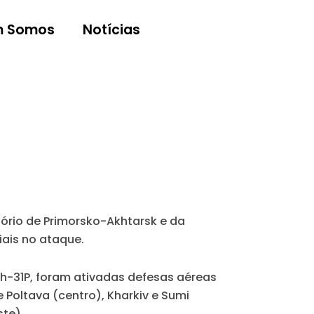
 Somos
Notícias
tório de Primorsko-Akhtarsk e da
ais no ataque.
Kh-31P, foram ativadas defesas aéreas
e Poltava (centro), Kharkiv e Sumi
ste).