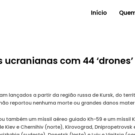
Início
Quem
es ucranianas com 44 ‘drones’
am lançados a partir da região russa de Kursk, do terri
 não reportou nenhuma morte ou grandes danos materi
rou também um míssil aéreo guiado Kh-59 e um míssil 
de Kiev e Chernihiv (norte), Kirovograd, Dnipropetrovsk 
rizhzhia (sudeste), Donetsk (leste) e Lviv e Vinitsia (oe