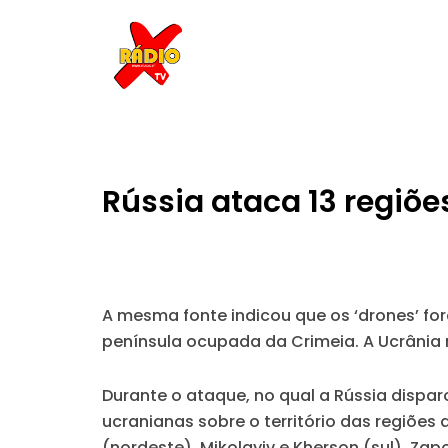
Skip
to
content
Rússia ataca 13 regiõ
A mesma fonte indicou que os ‘drones’ for
península ocupada da Crimeia. A Ucrânia
Durante o ataque, no qual a Rússia dispa
ucranianas sobre o território das regiões 
(nordeste), Mikolayiv e Kherson (sul), Zapo