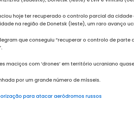
ciou hoje ter recuperado o controlo parcial da cidade
dade na região de Donetsk (leste), um raro avanço uc
elegram que conseguiu “recuperar o controlo de parte 
.
ues maciços com ‘drones’ em território ucraniano quas
anhada por um grande número de mísseis.
torização para atacar aeródromos russos