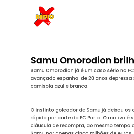
Skip
to
content
Samu Omorodion brilha
Samu Omorodion já é um caso sério no FC 
avançado espanhol de 20 anos depressa s
camisola azul e branca.
O instinto goleador de Samu já deixou os
rápida por parte do FC Porto. O motivo é 
cláusula de recompra, ao mesmo tempo qu
Samu por apenas cinco milhões de euros.