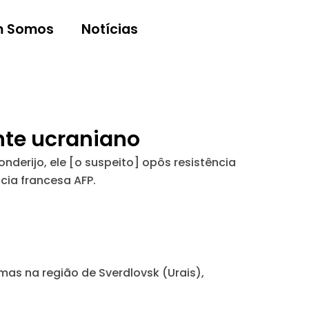
 Somos
Notícias
nte ucraniano
erijo, ele [o suspeito] opôs resistência
cia francesa AFP.
mas na região de Sverdlovsk (Urais),