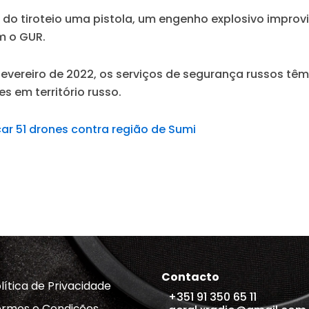
 do tiroteio uma pistola, um engenho explosivo improv
m o GUR.
 fevereiro de 2022, os serviços de segurança russos 
s em território russo.
ar 51 drones contra região de Sumi
Contacto
lítica de Privacidade
+351 91 350 65 11
rmos e Condições