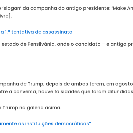
‘slogan’ da campanha do antigo presidente: ‘Make Am
vre].
a 1.ª tentativa de assassinato
 estado de Pensilvânia, onde o candidato – e antigo p
 campanha de Trump, depois de ambos terem, em agosto
ntre a conversa, houve falsidades que foram difundida
 Trump na galeria acima.
amente as instituições democráticas”