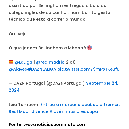
assistido por Bellingham entregou a bola ao
colega inglês de calcanhar, num bonito gesto
técnico que está a correr o mundo.
Ora veja:
O que jogam Bellingham e Mbappé
@LaLiga
|
@realmadrid
2 x 0
@Alaves
#DAZNLALIGA
pic.twitter.com/9mPXrKeBfu
— DAZN Portugal (@DAZNPortugal)
September 24,
2024
Leia Também:
Entrou a marcar e acabou a tremer.
Real Madrid vence Alavés, mas preocupa
Fonte: www.noticiasaominuto.com