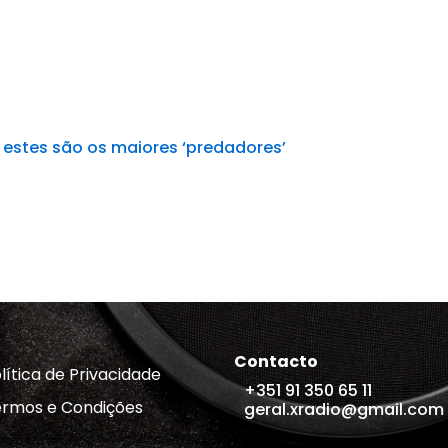
 estes são os maiores ‘predadores’
Contacto
lítica de Privacidade
+351 91 350 65 11
rmos e Condições
geral.xradio@gmail.com