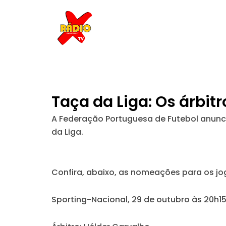
Skip
to
content
Taça da Liga: Os árbit
A Federação Portuguesa de Futebol anunci
da Liga.
Confira, abaixo, as nomeações para os jogo
Sporting-Nacional, 29 de outubro às 20h1