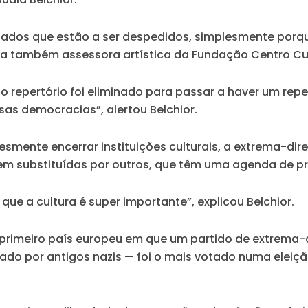
iados que estão a ser despedidos, simplesmente porq
 a também assessora artística da Fundação Centro Cul
o repertório foi eliminado para passar a haver um rep
sas democracias”, alertou Belchior.
esmente encerrar instituições culturais, a extrema-dire
erem substituídas por outros, que têm uma agenda de p
e a cultura é super importante”, explicou Belchior.
 primeiro país europeu em que um partido de extrema-di
fundado por antigos nazis — foi o mais votado numa ele