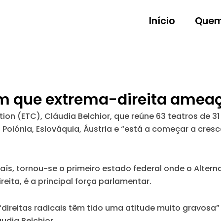
Início
Quem
m que extrema-direita ameaç
n (ETC), Cláudia Belchior, que reúne 63 teatros de 31 
 Polónia, Eslováquia, Áustria e
“está a começar a cresc
país, tornou-se o primeiro estado federal onde o Altern
eita, é a principal força parlamentar.
“direitas radicais têm tido uma atitude muito gravosa”
udia Belchior.