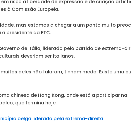
m risco a liberdade de expressão e de criação artísti
ões à Comissão Europeia.
é novidade, mas estamos a chegar a um ponto muito pr
 a presidente da ETC.
Governo de Itália, liderado pelo partido de extrema-dir
ulturais deveriam ser italianos.
 muitos deles não falaram, tinham medo. Existe uma cul
noma chinesa de Hong Kong, onde está a participar na 
palco, que termina hoje.
unicípio belga liderado pela extrema-direita