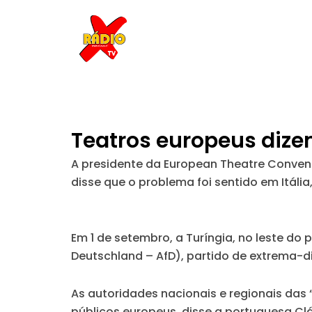
Skip
to
content
Teatros europeus dize
A presidente da European Theatre Conventio
disse que o problema foi sentido em Itália,
Em 1 de setembro, a Turíngia, no leste do 
Deutschland – AfD), partido de extrema-dir
As autoridades nacionais e regionais das 
públicos europeus, disse a portuguesa Clá