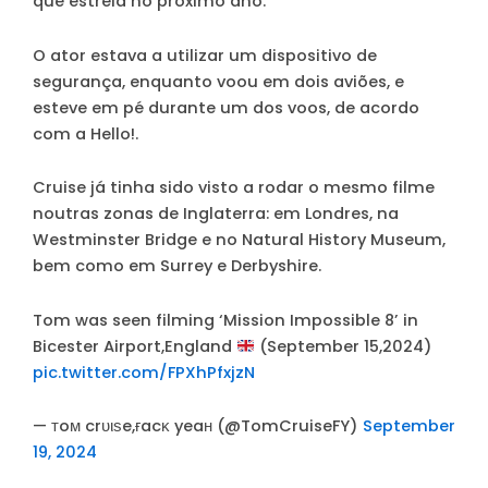
que estreia no próximo ano.
O ator estava a utilizar um dispositivo de
segurança, enquanto voou em dois aviões, e
esteve em pé durante um dos voos, de acordo
com a Hello!.
Cruise já tinha sido visto a rodar o mesmo filme
noutras zonas de Inglaterra: em Londres, na
Westminster Bridge e no Natural History Museum,
bem como em Surrey e Derbyshire.
Tom was seen filming ‘Mission Impossible 8’ in
Bicester Airport,England
(September 15,2024)
pic.twitter.com/FPXhPfxjzN
— тoм crυιѕe,ғacĸ yeaн (@TomCruiseFY)
September
19, 2024