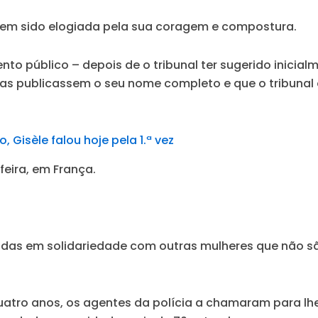
 tem sido elogiada pela sua coragem e compostura.
nto público – depois de o tribunal ter sugerido inicia
stas publicassem o seu nome completo e que o tribunal 
Gisèle falou hoje pela 1.ª vez
eira, em França.
das em solidariedade com outras mulheres que não s
quatro anos, os agentes da polícia a chamaram para lh