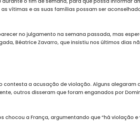
gue durante o fim de semana, para que possa informar
 as vítimas e as suas famílias possam ser aconselhados
mparecer no julgamento na semana passada, mas espe
ada, Béatrice Zavarro, que insistiu nos últimos dias n
o contesta a acusação de violação. Alguns alegaram
ciente, outros disseram que foram enganados por Domin
os chocou a França, argumentando que
“há violação e