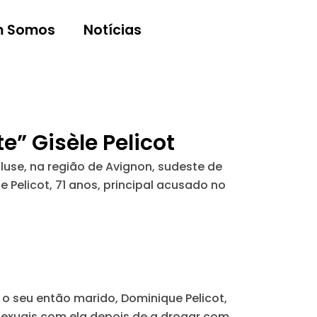
 Somos
Notícias
e” Gisèle Pelicot
luse, na região de Avignon, sudeste de
Pelicot, 71 anos, principal acusado no
e o seu então marido, Dominique Pelicot,
sexuais com ela depois de a drogar com