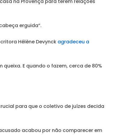
 casa na Provença para terem relações
cabeça erguida”.
escritora Hélène Devynck
agradeceu a
 queixa. E quando o fazem, cerca de 80%
ucial para que o coletivo de juízes decida
s o acusado acabou por não comparecer em