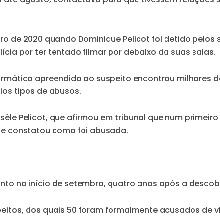
o de 2020 quando Dominique Pelicot foi detido pelos
lícia
por ter tentado filmar por debaixo da suas saias.
formático apreendido ao suspeito encontrou milhares 
ios tipos de abusos.
sèle Pelicot
, que afirmou em tribunal que num primeir
 e constatou como foi abusada.
ento no início de setembro, quatro anos após a desco
peitos
, dos quais 50 foram formalmente acusados de 