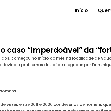
Início
Quem
o caso “imperdoável” da “fort
uidos, começou no início do mês na localidade de Vauc
a devido a problemas de saúde alegados por Dominique 
e homens
as de vezes entre 2011 e 2020 por dezenas de homens qu
a até agosto, contactava para que tivessem relações 