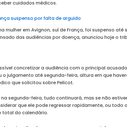
eceber cuidados médicos.
nça suspenso por falta de arguido
ma mulher em Avignon, sul de França, foi suspenso até
pensado das audiências por doença, anunciou hoje o trib
ossível concretizar a audiência com o principal acusado
eu o julgamento até segunda-feira, altura em que hav
ico que solicitou sobre Pelicot.
e na segunda-feira, tudo continuará, mas se não estive
nsiderar que ele pode regressar rapidamente, ou todo 
 total do calendário.