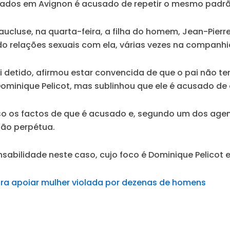
gados em Avignon é acusado de repetir o mesmo padr
Vaucluse, na quarta-feira, a filha do homem, Jean-Pierr
ido relações sexuais com ela, várias vezes na companhi
oi detido, afirmou estar convencida de que o pai não t
ominique Pelicot, mas sublinhou que ele é acusado de a
esso os factos de que é acusado e, segundo um dos age
são perpétua.
nsabilidade neste caso, cujo foco é Dominique Pelicot e
ara apoiar mulher violada por dezenas de homens