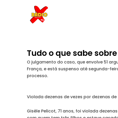
Skip
to
content
Tudo o que sabe sobre 
O julgamento do caso, que envolve 51 arg
França, e está suspenso até segunda-feir
processo.
Violada dezenas de vezes por dezenas d
Gisèle Pelicot, 71 anos, foi violada dezen
com quem tem três filhos e estave casad