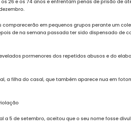
e os 26 e os 74 anos e enfrentam penas de prisão de 
 dezembro.
s comparecerão em pequenos grupos perante um coletiv
depois de na semana passada ter sido dispensado de c
revelados pormenores dos repetidos abusos e do elabo
, a filha do casal,
que também aparece nua em foto
violação
al a 5 de setembro, aceitou que o seu nome fosse divu