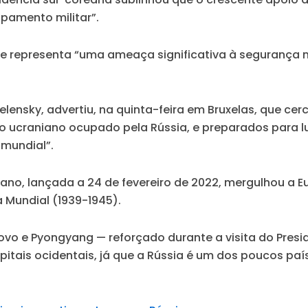
ipamento militar”.
” e representa “uma ameaça significativa à seguranç
lensky, advertiu, na quinta-feira em Bruxelas, que ce
o ucraniano ocupado pela Rússia, e preparados para lu
mundial”.
aniano, lançada a 24 de fevereiro de 2022, mergulhou a
 Mundial (1939-1945).
ovo e Pyongyang — reforçado durante a visita do Presid
apitais ocidentais, já que a Rússia é um dos poucos 