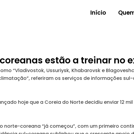
Início
Quem
-coreanas estão a treinar no 
mo “Vladivostok, Ussuriysk, Khabarovsk e Blagoveshche
aclimatação”, referiram os serviços de informações su
nçado hoje que a Coreia do Norte decidiu enviar 12 mil
 norte-coreana “já começou”, com um primeiro contin
sidência sul-coreana sublinhou que o crescente apoio