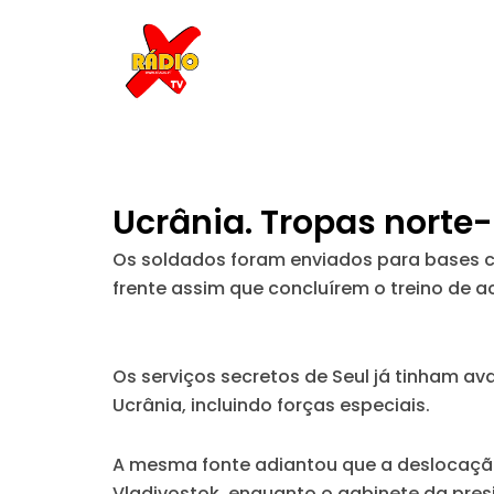
Skip
to
content
Ucrânia. Tropas norte
Os soldados foram enviados para bases co
frente assim que concluírem o treino de 
Os serviços secretos de Seul já tinham ava
Ucrânia, incluindo forças especiais.
A mesma fonte adiantou que a deslocação
Vladivostok, enquanto o gabinete da pre