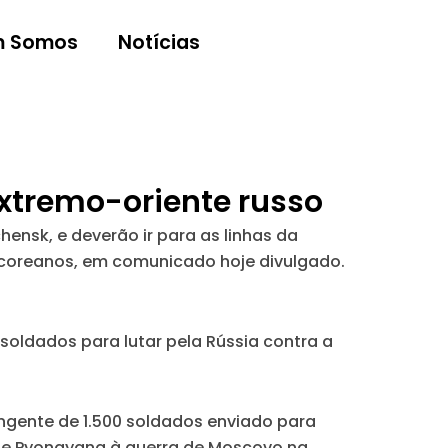
 Somos
Notícias
extremo-oriente russo
nsk, e deverão ir para as linhas da
l-coreanos, em comunicado hoje divulgado.
 soldados para lutar pela Rússia contra a
gente de 1.500 soldados enviado para
 de Pyongyang à guerra de Moscovo na