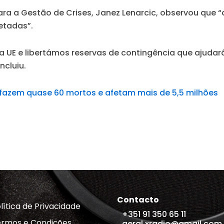
ara a Gestão de Crises, Janez Lenarcic, observou que
etadas”.
da UE e libertámos reservas de contingência que ajuda
ncluiu.
fazem quase 60 mortos e afetam mais de 5,5 milhões
Contacto
lítica de Privacidade
+351 91 350 65 11
rmos e Condições
geral.xradio@gmail.com