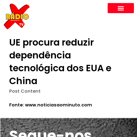
Skip
to
content
UE procura reduzir
dependência
tecnológica dos EUA e
China
Post Content
Fonte: www.noticiasaominuto.com
Segue-nos