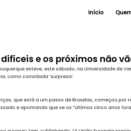
Início
Quem
difíceis e os próximos não vã
lbuquerque esteve, este sábado, na Universidade de Ve
ia, como convidada ‘surpresa’.
nanças, que está a um passo de Bruxelas, começou por r
ssado e apontando que se os “últimos cinco anos foram
loco europeu tem, sublinhando:
“A União Europeia precis