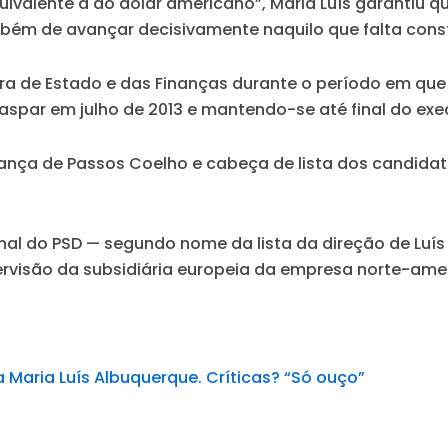
ivalente à do dólar americano”, Maria Luís garantiu q
ém de avançar decisivamente naquilo que falta constr
stra de Estado e das Finanças durante o período em que
 Gaspar em julho de 2013 e mantendo-se até final do ex
derança de Passos Coelho e cabeça de lista dos candid
l do PSD — segundo nome da lista da direção de Luís 
visão da subsidiária europeia da empresa norte-ame
a Maria Luís Albuquerque. Críticas? “Só ouço”