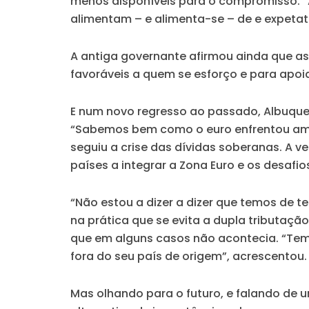
menos disponíveis para o compromisso. “
alimentam – e alimenta-se – de e expetativ
A antiga governante afirmou ainda que as
favoráveis a quem se esforço e para apoi
E num novo regresso ao passado, Albuquer
“Sabemos bem como o euro enfrentou ameaç
seguiu a crise das dívidas soberanas. A 
países a integrar a Zona Euro e os desaf
“Não estou a dizer a dizer que temos de t
na prática que se evita a dupla tributaçã
que em alguns casos não acontecia. “Temo
fora do seu país de origem”, acrescentou.
Mas olhando para o futuro, e falando de 