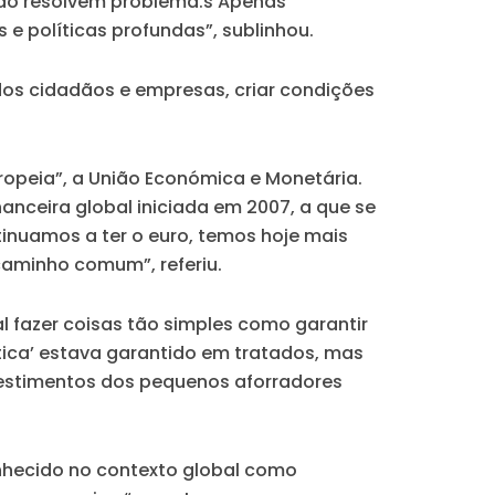
não resolvem problema.s Apenas
 e políticas profundas”, sublinhou.
dos cidadãos e empresas, criar condições
ropeia”, a União Económica e Monetária.
nceira global iniciada em 2007, a que se
tinuamos a ter o euro, temos hoje mais
so caminho comum”
, referiu.
l fazer coisas tão simples como garantir
ática’ estava garantido em tratados, mas
nvestimentos dos pequenos aforradores
onhecido no contexto global como