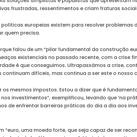
As soluções simplistas e populistas que apresentam 
as frustradas, ressentimentos e criam fraturas sociais
 políticas europeias existem para resolver problemas 
ar quem precisa.
que falou de um “pilar fundamental da construção eu
as existenciais no passado recente, com a crise fina
verdade é que conseguimos. Ultrapassámos a crise, con
ios continuam difíceis, mas continua a ser este o nos
er os mesmos impostos. Estou a dizer que é fundamenta
o nos investimentos”
, exemplificou, levando que ‘na pr
s de enfrentar barreiras práticas do dia a dia aos i
um “euro, uma moeda forte, que seja capaz de ser rec