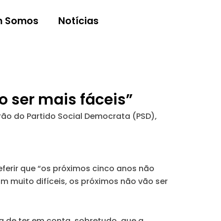
 Somos
Notícias
o ser mais fáceis”
rão do Partido Social Democrata (PSD),
eferir que “os próximos cinco anos não
 muito difíceis, os próximos não vão ser
a de ter em conta, sobretudo, que a