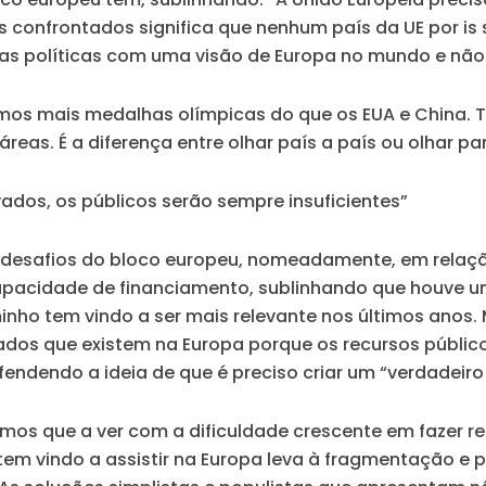
confrontados significa que nenhum país da UE por is 
tas políticas com uma visão de Europa no mundo e não 
os mais medalhas olímpicas do que os EUA e China. 
as. É a diferença entre olhar país a país ou olhar par
ados, os públicos serão sempre insuficientes”
dos desafios do bloco europeu, nomeadamente, em rela
pacidade de financiamento, sublinhando que houve um r
inho tem vindo a ser mais relevante nos últimos ano
ados que existem na Europa porque os recursos público
efendendo a ideia de que é preciso criar um “verdadeir
mos que a ver com a dificuldade crescente em fazer re
em vindo a assistir na Europa leva à fragmentação e p