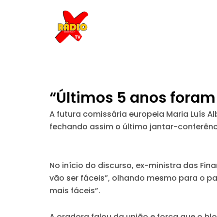
Skip
to
content
“Últimos 5 anos foram 
A futura comissária europeia Maria Luís A
fechando assim o último jantar-conferênc
No início do discurso, ex-ministra das Fi
vão ser fáceis”, olhando mesmo para o pa
mais fáceis”.
A oradora falou da união e força que o b