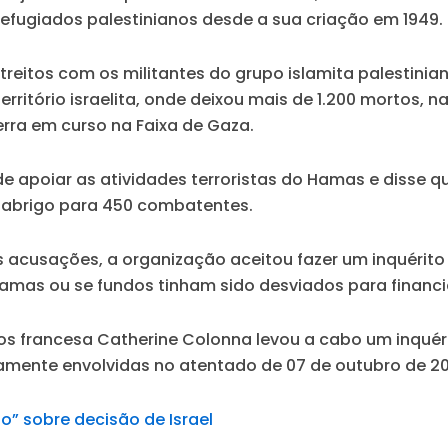
efugiados palestinianos desde a sua criação em 1949.
streitos com os militantes do grupo islamita palestin
tório israelita, onde deixou mais de 1.200 mortos, na 
rra em curso na Faixa de Gaza.
de apoiar as atividades terroristas do Hamas e disse q
a abrigo para 450 combatentes.
acusações, a organização aceitou fazer um inquérito 
mas ou se fundos tinham sido desviados para financiar
ros francesa Catherine Colonna levou a cabo um inqué
mente envolvidas no atentado de 07 de outubro de 20
” sobre decisão de Israel