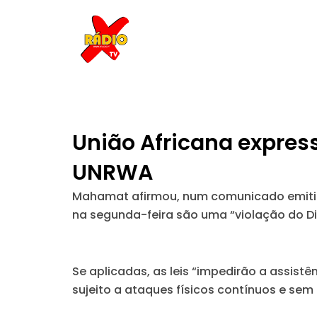
Skip
to
content
União Africana expres
UNRWA
Mahamat afirmou, num comunicado emitido 
na segunda-feira são uma “violação do Dir
Se aplicadas, as leis “impedirão a assist
sujeito a ataques físicos contínuos e sem 