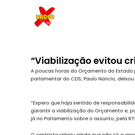
Skip
to
content
“Viabilização evitou cr
A poucas horas do Orçamento do Estado p
parlamentar do CDS, Paulo Núncio, deixo
“Espero que haja sentido de responsabili
garantir a viabilização do Orçamento e, por
já no Parlamento sobre o assunto, pela RT
O centrista referiu ainda que não só a 