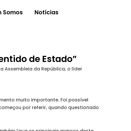
 Somos
Notícias
sentido de Estado”
 Assembleia da República, o líder
mento muito importante. Foi possível
 começou por referir, quando questionado
ambém “que os principais marcos deste