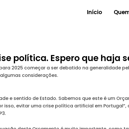
Início
Quem
ise política. Espero que haja 
ara 2025 começar a ser debatido na generalidade pela
u algumas considerações.
dade e sentido de Estado. Sabemos que este é um Orça
 isso, evitar uma crise política artificial em Portugal”
,
P3.
aprovação deste Orçamento é muito importante, como t