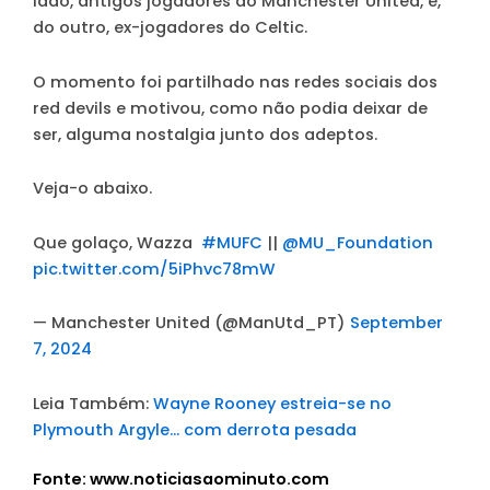
lado, antigos jogadores do Manchester United, e,
do outro, ex-jogadores do Celtic.
O momento foi partilhado nas redes sociais dos
red devils e motivou, como não podia deixar de
ser, alguma nostalgia junto dos adeptos.
Veja-o abaixo.
Que golaço, Wazza ️
#MUFC
||
@MU_Foundation
pic.twitter.com/5iPhvc78mW
— Manchester United (@ManUtd_PT)
September
7, 2024
Leia Também:
Wayne Rooney estreia-se no
Plymouth Argyle… com derrota pesada
Fonte: www.noticiasaominuto.com