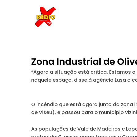
Skip
to
content
Zona Industrial de Ol
“Agora a situação está crítica. Estamos a 
naquele espaço, disse à agência Lusa o 
O incêndio que está agora junto da zona in
de Viseu), e passou para o município vizi
As populações de Vale de Madeiros e Lap
protegidas”, assim como Laceiras e Cabana