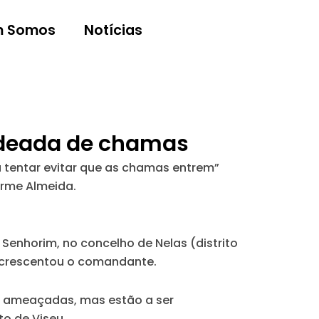
 Somos
Notícias
rodeada de chamas
ra tentar evitar que as chamas entrem”
erme Almeida.
 Senhorim, no concelho de Nelas (distrito
, acrescentou o comandante.
e ameaçadas, mas estão a ser
to de Viseu.