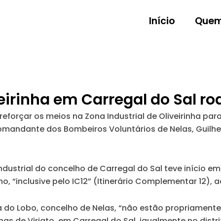
Início
Quem
iveirinha em Carregal do Sal 
reforçar os meios na Zona Industrial de Oliveirinha pa
comandante dos Bombeiros Voluntários de Nelas, Guilh
dustrial do concelho de Carregal do Sal teve início em
nho, “inclusive pelo IC12” (Itinerário Complementar 12)
a do Lobo, concelho de Nelas, “não estão propriament
s de Viriato, em Carregal do Sal, igualmente no distri