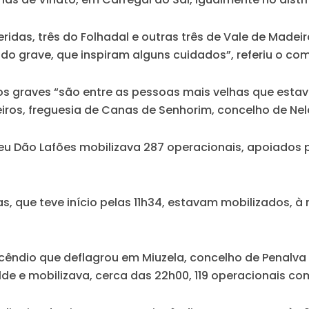
ridas, três do Folhadal e outras três de Vale de Madei
do grave, que inspiram alguns cuidados”, referiu o co
dos graves “são entre as pessoas mais velhas que esta
ros, freguesia de Canas de Senhorim, concelho de Nel
u Dão Lafões mobilizava 287 operacionais, apoiados po
, que teve início pelas 11h34, estavam mobilizados, 
cêndio que deflagrou em Miuzela, concelho de Penalva 
e e mobilizava, cerca das 22h00, 119 operacionais com