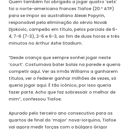
Quem também foi obrigado a jogar quatro ‘sets’
foi o norte-americano Frances Tiafoe (20.º ATP)
para se impor ao australiano Alexei Popyrin,
responsável pela eliminação do sérvio Novak
Djokovic, campeão em título, pelos parciais de 6-
4, 7-6 (7-3), 2-6 e 6-3, ao fim de duas horas e três
minutos no Arthur Ashe Stadium.
“Desde criança que sempre sonhei jogar neste
‘court’. Costumava bater bolas na parede e queria
competir aqui. Ver as irmãs Williams a ganharem
títulos, ver o Federer ganhar milhões de vezes, só
queria jogar aqui. É tão icónico, por isso queria
fazer parte. Acho que faz sobressair o melhor de
mim”, confessou Tiafoe.
Apurado pelo terceiro ano consecutivo para os
quartos de final do ‘major’ nova-iorquino, Tiafoe
vai agora medir forças com o búlgaro Grigor